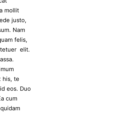
cat
a mollit
ede justo,
ipsum. Nam
uam felis,
tetuer elit.
assa.
nimum
 his, te
id eos. Duo
 Ea cum
e quidam