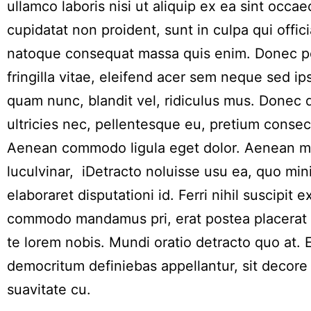
ullamco laboris nisi ut aliquip ex ea sint occae
cupidatat non proident, sunt in culpa qui offici
natoque consequat massa quis enim. Donec p
fringilla vitae, eleifend acer sem neque sed 
quam nunc, blandit vel, ridiculus mus. Donec q
ultricies nec, pellentesque eu, pretium consec
Aenean commodo ligula eget dolor. Aenean m
luculvinar, iDetracto noluisse usu ea, quo mi
elaboraret disputationi id. Ferri nihil suscipit ex
commodo mandamus pri, erat postea placerat 
te lorem nobis. Mundi oratio detracto quo at.
democritum definiebas appellantur, sit decor
suavitate cu.