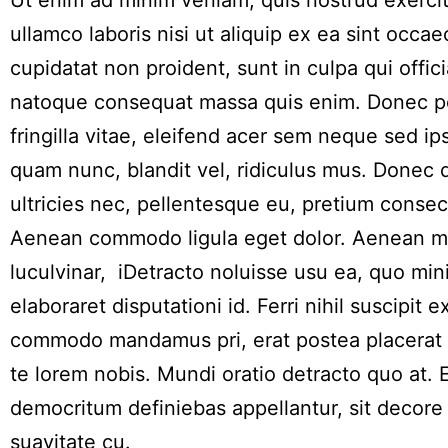
Ut enim ad minim veniam, quis nostrud exercit
ullamco laboris nisi ut aliquip ex ea sint occae
cupidatat non proident, sunt in culpa qui offici
natoque consequat massa quis enim. Donec p
fringilla vitae, eleifend acer sem neque sed 
quam nunc, blandit vel, ridiculus mus. Donec q
ultricies nec, pellentesque eu, pretium consec
Aenean commodo ligula eget dolor. Aenean m
luculvinar, iDetracto noluisse usu ea, quo mi
elaboraret disputationi id. Ferri nihil suscipit ex
commodo mandamus pri, erat postea placerat 
te lorem nobis. Mundi oratio detracto quo at.
democritum definiebas appellantur, sit decor
suavitate cu.