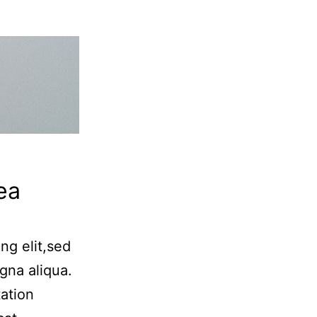
ea
ng elit,sed
gna aliqua.
ation