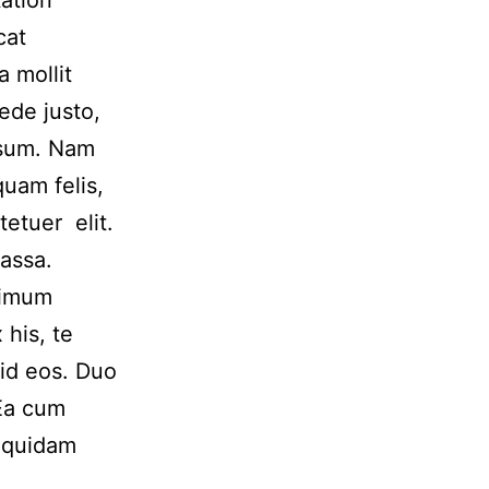
ation
cat
a mollit
ede justo,
ipsum. Nam
uam felis,
tetuer elit.
assa.
nimum
 his, te
id eos. Duo
 Ea cum
e quidam