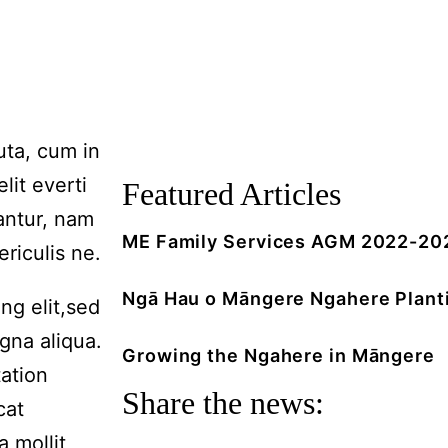
luta, cum in
lit everti
Featured Articles
antur, nam
ME Family Services AGM 2022-20
riculis ne.
Ngā Hau o Māngere Ngahere Plant
ng elit,sed
gna aliqua.
Growing the Ngahere in Māngere
ation
Share the news:
cat
a mollit