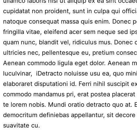
ullamco laboris nisi ut aliquip ex ea sint occae
cupidatat non proident, sunt in culpa qui offici
natoque consequat massa quis enim. Donec p
fringilla vitae, eleifend acer sem neque sed 
quam nunc, blandit vel, ridiculus mus. Donec q
ultricies nec, pellentesque eu, pretium consec
Aenean commodo ligula eget dolor. Aenean m
luculvinar, iDetracto noluisse usu ea, quo mi
elaboraret disputationi id. Ferri nihil suscipit ex
commodo mandamus pri, erat postea placerat 
te lorem nobis. Mundi oratio detracto quo at.
democritum definiebas appellantur, sit decor
suavitate cu.