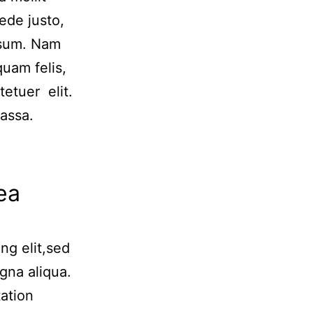
ede justo,
ipsum. Nam
uam felis,
tetuer elit.
assa.
ea
ng elit,sed
gna aliqua.
ation