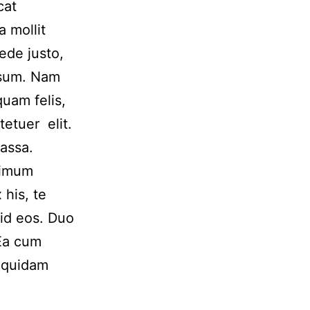
cat
a mollit
ede justo,
ipsum. Nam
uam felis,
tetuer elit.
assa.
nimum
 his, te
id eos. Duo
 Ea cum
e quidam