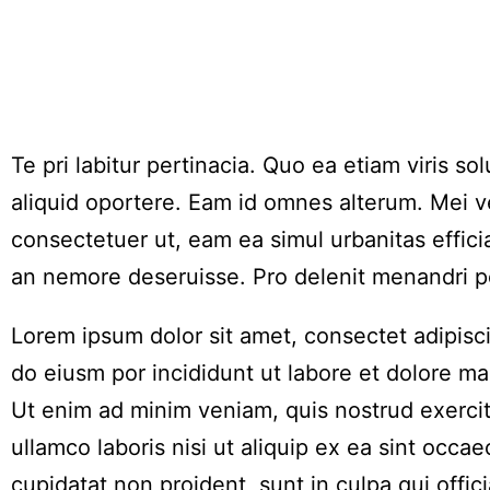
Te pri labitur pertinacia. Quo ea etiam viris so
aliquid oportere. Eam id omnes alterum. Mei ve
consectetuer ut, eam ea simul urbanitas effici
an nemore deseruisse. Pro delenit menandri pe
Lorem ipsum dolor sit amet, consectet adipisci
do eiusm por incididunt ut labore et dolore ma
Ut enim ad minim veniam, quis nostrud exercit
ullamco laboris nisi ut aliquip ex ea sint occae
cupidatat non proident, sunt in culpa qui offici